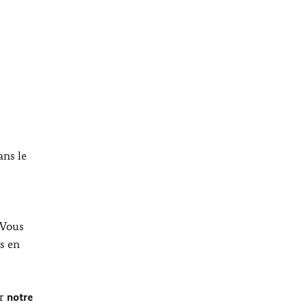
ans le
 Vous
s en
er
notre