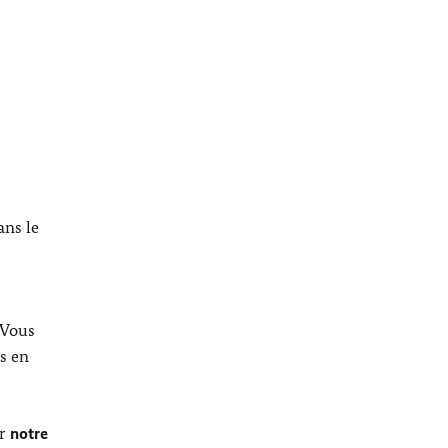
ans le
 Vous
s en
er
notre