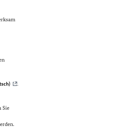
merksam
en
tsch)
.
n Sie
erden.